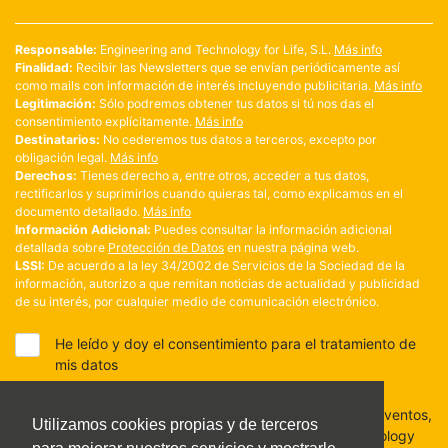
Responsable:
Engineering and Technology for Life, S.L.
Más info
Finalidad:
Recibir las Newsletters que se envían periódicamente así
como mails con información de interés incluyendo publicitaria.
Más info
Legitimación:
Sólo podremos obtener tus datos si tú nos das el
consentimiento explícitamente.
Más info
Destinatarios:
No cederemos tus datos a terceros, excepto por
obligación legal.
Más info
Derechos:
Tienes derecho a, entre otros, acceder a tus datos,
rectificarlos y suprimirlos cuando quieras tal, como explicamos en el
documento detallado.
Más info
Información Adicional:
Puedes consultar la información adicional
detallada sobre
Protección de Datos
en nuestra página web.
LSSI:
De acuerdo a la ley 34/2002 de Servicios de la Sociedad de la
información, autorizo a que remitan noticias de actualidad y publicidad
de su interés, por cualquier medio de comunicación electrónico.
He leído y doy el consentimiento para el tratamiento de
mis datos
Deseo recibir información de mi interés (noticias, eventos,
Utilizamos cookies propias y de terceros
promociones) y autorizo a Engineering and Technology