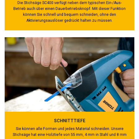
Die Stichsäge SC400 verfügt neben dem typischen Ein-/Aus-
Betrieb auch über einen Dauerbetriebsknopf. Mit dieser Funktion
können Sie schnell und bequem schneiden, ohne den
Aktivierungsauslöser gedrückt halten zu müssen.
SCHNITTTIEFE
Sie können alle Formen und jedes Material schneiden. Unsere
Stichsäge hat eine Holztiefe von 55 mm, 4 mm in Stahl und 8 mm