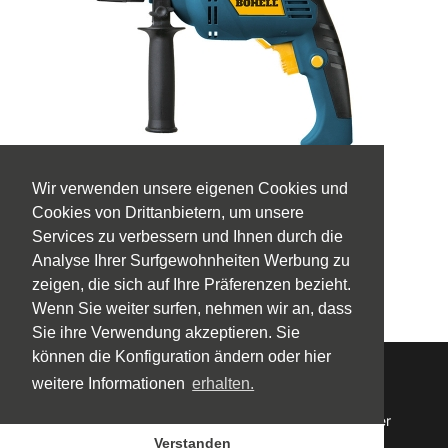
Wir verwenden unsere eigenen Cookies und
Cookies von Drittanbietern, um unsere
DREHBOHRER TP710REA
Services zu verbessern und Ihnen durch die
ENTDECKE ES
Analyse Ihrer Surfgewohnheiten Werbung zu
zeigen, die sich auf Ihre Präferenzen bezieht.
Wenn Sie weiter surfen, nehmen wir an, dass
Sie ihre Verwendung akzeptieren. Sie
können die Konfiguration ändern oder hier
© 2026 Bohell
Nutzungsbedingungen
weitere Informationen
erhalten.
Cookie-Richtlinien
Privacidad Contacto
Privacidad Newsletter
Produkthandbücher
Garantie
Verstanden