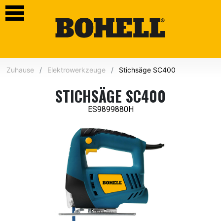
Zuhause
Elektrowerkzeuge
Stichsäge SC400
STICHSÄGE SC400
ES9899880H